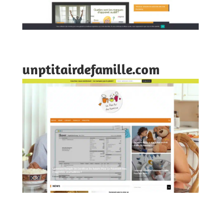
unptitairdefamille.com