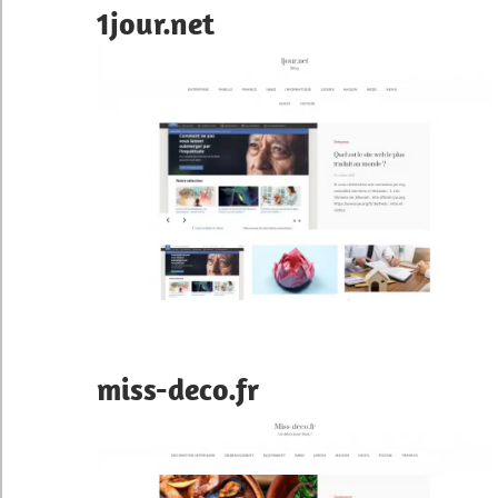
1jour.net
miss-deco.fr